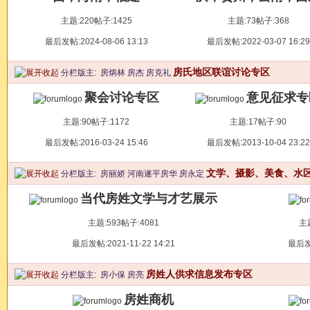
主题:220
帖子:1425
主题:73
帖子:368
最后发帖:2024-08-06 13:13
最后发帖:2022-03-07 16:29
房氏地区联谊讨论专区
分栏版主:
房炳林
房杰
房克礼
聚会讨论专区
意见征求专
主题:90
帖子:1172
主题:17
帖子:90
最后发帖:2016-03-24 15:46
最后发帖:2013-10-04 23:22
文学、摄影、美食、水
分栏版主:
房丽娇
河南遂平房华
房永定
当代房姓文学与才艺展示
主题:593
帖子:4081
主题
最后发帖:2021-11-22 14:21
最后发帖
房姓人供求信息发布专区
分栏版主:
房小保
房亮
房姓商机