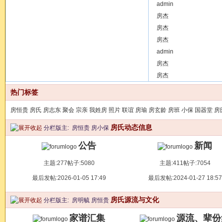
[ 港澳台及外国 ]
admin
沙巴清
[ 公告 ]
房杰
【生日快乐】骐骥
[ 华北：北京，天津，河
房杰
[ 华北：北京，天津，河
房杰
[ 华北：北京，天津，河
admin
[ 华东：上海，江苏，浙
房杰
[ 历代房氏名人 ]
房杰
宋代诗
[ 华北：北京，天津，河
热门标签
房恒贵
房氏
房志东
聚会
宗亲
我姓房
照片
联谊
房瑜
房玄龄
房班
小保
国器堂
房
房氏动态信息
分栏版主:
房恒贵
房小保
公告
新闻
主题:277
帖子:5080
主题:411
帖子:7054
最后发帖:2026-01-05 17:49
最后发帖:2024-01-27 18:57
房氏源流与文化
分栏版主:
房明毓
房恒贵
家谱汇集
源流、辈份