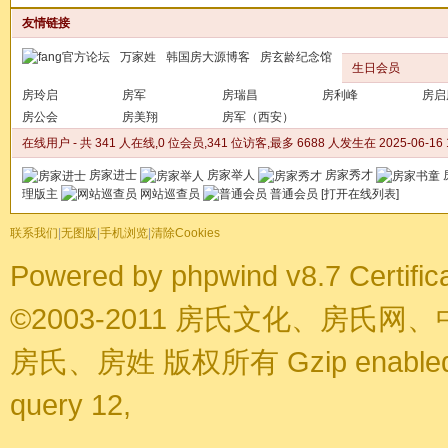
友情链接
万家姓
韩国房大源博客
房玄龄纪念馆
生日会员
房玲启
房军
房瑞昌
房利峰
房启
房公会
房美翔
房军（西安）
在线用户
- 共 341 人在线,0 位会员,341 位访客,最多 6688 人发生在 2025-06-16 1
房家进士
房家举人
房家秀才
理版主
网站巡查员
普通会员
[
打开在线列表
]
联系我们
|
无图版
|
手机浏览
|
清除Cookies
Powered by
phpwind v8.7
Certific
©2003-2011
房氏文化、房氏网、
房氏、房姓
版权所有 Gzip enable
query 12,