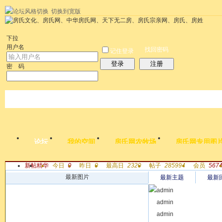
切换到宽版
左右分栏
统计排行
社区应用
社区服务
搜索
每天签到红包
帮助
时
下拉
用户名
找回密码
记住登录
登录
注册
密 码
论坛
我的空间
房氏网农牧场
房氏网专用图
新帖
精华
今日
0
昨日
0
最高日
2320
帖子
285994
会员
567
帖子
最新图片
最新主题
最新
admin
[ 寻找支族 ]
admin
【寻根问祖
[ 寻找支族 ]
admin
【寻根问祖