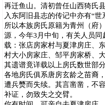
再迁鱼山。清初曾任山西猗氏
入东阿旧县志的传记中亦有“世
所以本族房氏原籍为青州（府
源，今年3月中旬，有关人员同
载：张店房家村与夏津房庄、
村大小房家庄、邹平房家桥、
其遗谱竟详载以上房氏数世部
各地房氏俱系唐房玄龄之苗裔，
遭兵燹而失续。其言凿凿，不
补证，勿致失之交臂。
你有时间，可亲自去夏津房庄