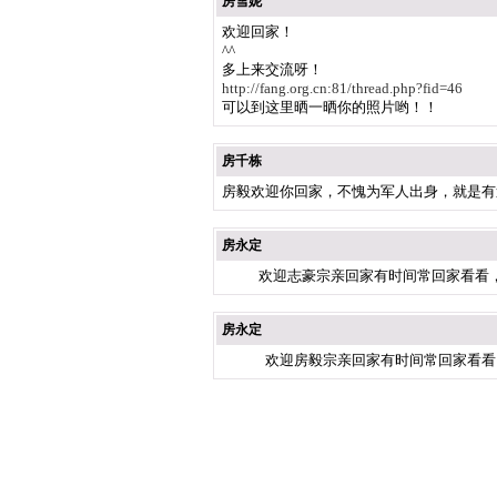
房雪妮
欢迎回家！
^^
多上来交流呀！
http://fang.org.cn:81/thread.php?fid=46
可以到这里晒一晒你的照片哟！！
房千栋
房毅欢迎你回家，不愧为军人出身，就是有
房永定
欢迎志豪宗亲回家有时间常回家看看，
房永定
欢迎房毅宗亲回家有时间常回家看看，