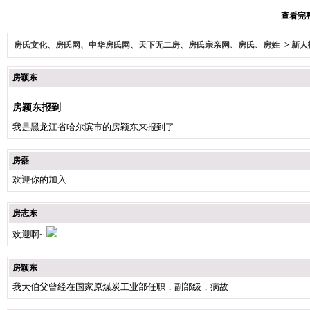
查看完整
房氏文化、房氏网、中华房氏网、天下无二房、房氏宗亲网、房氏、房姓
->
新人
房颖东
房颖东报到
我是黑龙江省哈尔滨市的房颖东来报到了
房磊
欢迎你的加入
房志东
欢迎啊~
房颖东
我大伯父曾经在国家原煤炭工业部任职，副部级，病故