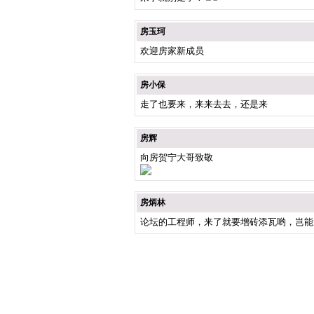
房玉珂
欢迎房家新成员
房小保
走了也要来，来来去去，还是来
房辉
向房贺宁大哥致敬
房炳林
论坛的工程师，来了就要增砖添瓦哟，岂能