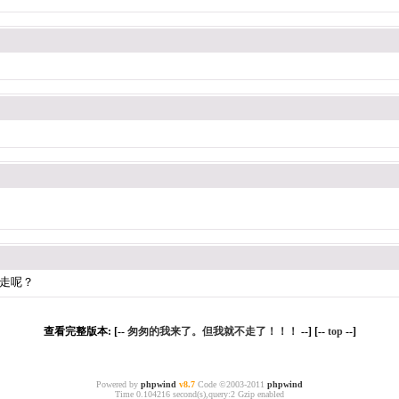
走呢？
查看完整版本: [--
匆匆的我来了。但我就不走了！！！
--] [--
top
--]
Powered by
phpwind
v8.7
Code ©2003-2011
phpwind
Time 0.104216 second(s),query:2 Gzip enabled