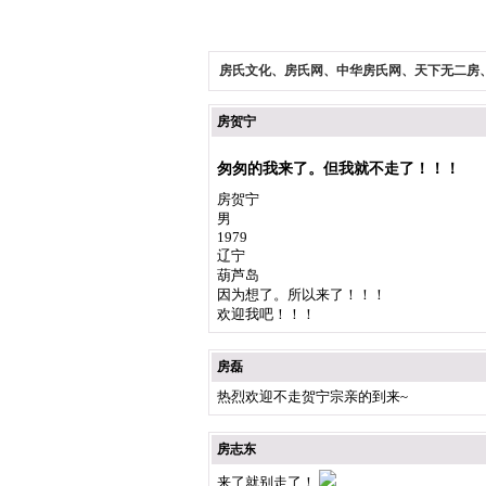
房氏文化、房氏网、中华房氏网、天下无二房
房贺宁
匆匆的我来了。但我就不走了！！！
房贺宁
男
1979
辽宁
葫芦岛
因为想了。所以来了！！！
欢迎我吧！！！
房磊
热烈欢迎不走贺宁宗亲的到来~
房志东
来了就别走了！